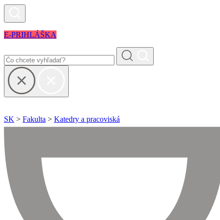
E-PRIHLÁŠKA
SK
>
Fakulta
>
Katedry a pracoviská