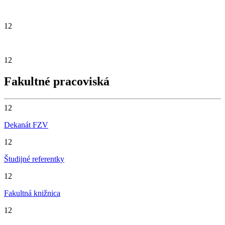
Katedra klinických disciplín
12
Doktorandi na FZV
12
Fakultné pracoviská
12
Dekanát FZV
12
Študijné referentky
12
Fakultná knižnica
12