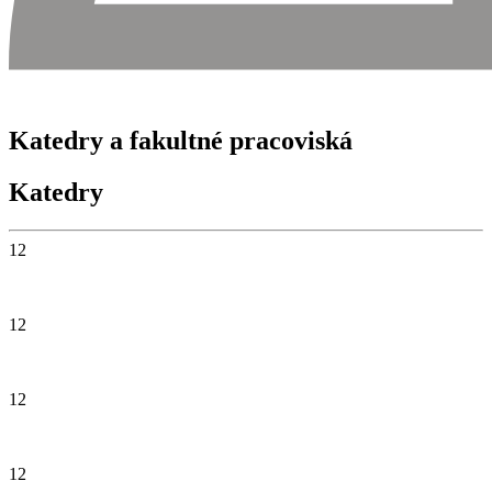
Katedry a fakultné pracoviská
Katedry
12
Katedra fyzioterapie
12
Katedra rádiológie
12
Katedra odbornej prípravy
12