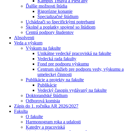
Kampus Trnava a Piešťany
Ďalšie možnosti štúdia
Rigorózne konanie
Špecializačné štúdium
Uchádzači so špecifickými potrebami
Školné a poplatky spojené so štúdiom
Centrá podpory študentov
Absolventi
Veda a výskum
Výskum na fakulte
Unikátne vedecké pracoviská na fakulte
Vedecká rada fakulty
Fond pre podporu výskumu
Centrum služieb pre podporu vedy, výskumu a
umeleckej činnosti
Publikácie a projekty na fakulte
Publikácie
Vedecký časopis vydávaný na fakulte
Doktorandské štúdium
Odborová komisia
Zápis do 1. ročníka AR 2026/2027
Fakulta
O fakulte
Harmonogram roka a udalosti
Katedry a pracoviská