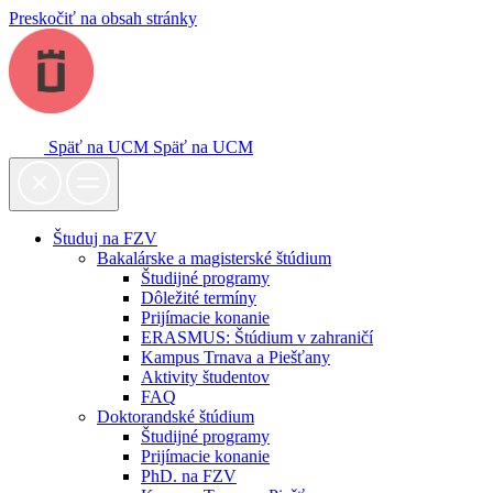
Preskočiť na obsah stránky
Späť na UCM
Späť na UCM
Študuj na FZV
Bakalárske a magisterské štúdium
Študijné programy
Dôležité termíny
Prijímacie konanie
ERASMUS: Štúdium v zahraničí
Kampus Trnava a Piešťany
Aktivity študentov
FAQ
Doktorandské štúdium
Študijné programy
Prijímacie konanie
PhD. na FZV