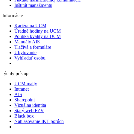
Inštitút manažmentu
Informácie
Kariéra na UCM
Úradné hodiny na UCM
Politika kvality na UCM
Manuály AIS
Tlačivá a formuláre
Ubytovanie
Vyhľadať osobu
rýchly prístup
UCM maily
Intranet
AIS
Sharepoint
Vizuálna identita
Starý web FZV
Black box
Nahlasovanie IKT porúch