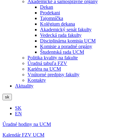
Akademické a samosprávne orgány
Dekan
Prodekani
Tajomníčka
Kolégium dekana
Akademický senát fakulty
Vedecká rada fakulty
Disciplinárna komisia UCM
Komisie a poradné orgány
Študentská rada UCM
Politika kvality na fakulte
Úradná tabuľa FZV
Kariéra na UCM
Vnútorné predpisy fakulty
Kontakty
Aktuality
sk
SK
EN
Úradné hodiny na UCM
Kalendár FZV UCM