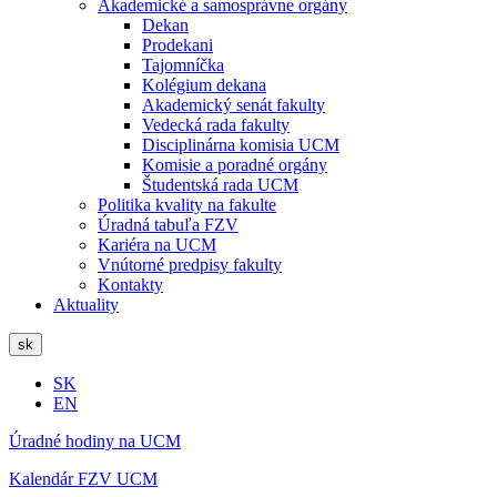
Akademické a samosprávne orgány
Dekan
Prodekani
Tajomníčka
Kolégium dekana
Akademický senát fakulty
Vedecká rada fakulty
Disciplinárna komisia UCM
Komisie a poradné orgány
Študentská rada UCM
Politika kvality na fakulte
Úradná tabuľa FZV
Kariéra na UCM
Vnútorné predpisy fakulty
Kontakty
Aktuality
sk
SK
EN
Úradné hodiny na UCM
Kalendár FZV UCM