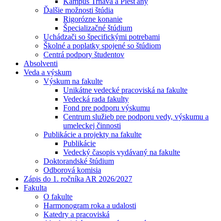
Kampus Trnava a Piešťany
Ďalšie možnosti štúdia
Rigorózne konanie
Špecializačné štúdium
Uchádzači so špecifickými potrebami
Školné a poplatky spojené so štúdiom
Centrá podpory študentov
Absolventi
Veda a výskum
Výskum na fakulte
Unikátne vedecké pracoviská na fakulte
Vedecká rada fakulty
Fond pre podporu výskumu
Centrum služieb pre podporu vedy, výskumu a
umeleckej činnosti
Publikácie a projekty na fakulte
Publikácie
Vedecký časopis vydávaný na fakulte
Doktorandské štúdium
Odborová komisia
Zápis do 1. ročníka AR 2026/2027
Fakulta
O fakulte
Harmonogram roka a udalosti
Katedry a pracoviská