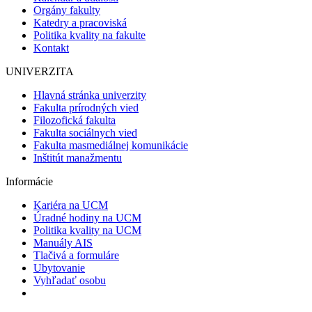
Orgány fakulty
Katedry a pracoviská
Politika kvality na fakulte
Kontakt
UNIVERZITA
Hlavná stránka univerzity
Fakulta prírodných vied
Filozofická fakulta
Fakulta sociálnych vied
Fakulta masmediálnej komunikácie
Inštitút manažmentu
Informácie
Kariéra na UCM
Úradné hodiny na UCM
Politika kvality na UCM
Manuály AIS
Tlačivá a formuláre
Ubytovanie
Vyhľadať osobu