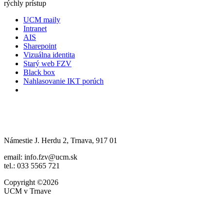
rýchly prístup
UCM maily
Intranet
AIS
Sharepoint
Vizuálna identita
Starý web FZV
Black box
Nahlasovanie IKT porúch
Námestie J. Herdu 2, Trnava, 917 01
email: info.fzv@ucm.sk
tel.: 033 5565 721
Copyright ©2026
UCM v Trnave