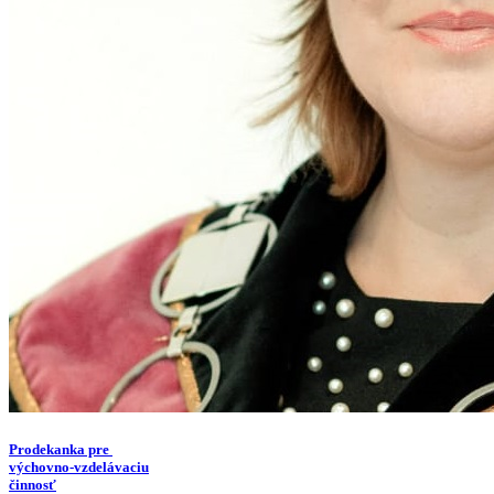
Prodekanka pre
výchovno-vzdelávaciu
činnosť