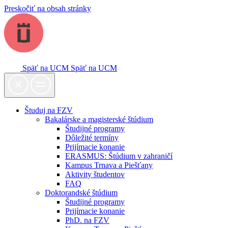
Preskočiť na obsah stránky
Späť na UCM
Späť na UCM
Študuj na FZV
Bakalárske a magisterské štúdium
Študijné programy
Dôležité termíny
Prijímacie konanie
ERASMUS: Štúdium v zahraničí
Kampus Trnava a Piešťany
Aktivity študentov
FAQ
Doktorandské štúdium
Študijné programy
Prijímacie konanie
PhD. na FZV