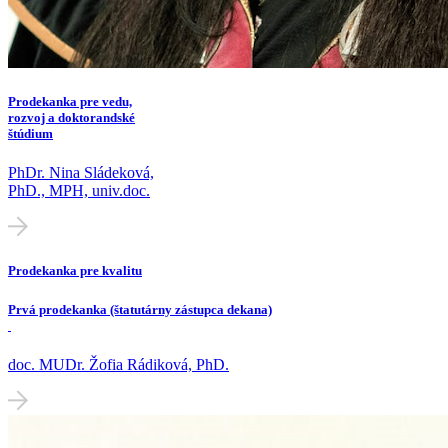
Prodekanka pre vedu,
rozvoj a doktorandské
štúdium
PhDr. Nina Sládeková,
PhD., MPH, univ.doc.
Prodekanka pre kvalitu
Prvá prodekanka (štatutárny zástupca dekana)
doc. MUDr. Žofia Rádiková, PhD.