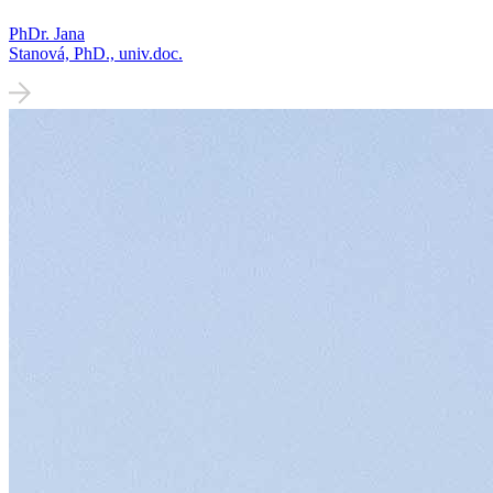
PhDr. Jana
Stanová, PhD., univ.doc.